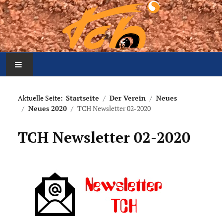
Home
Aktuelle Seite:
Startseite
Der Verein
Neues
Neues 2020
TCH Newsletter 02-2020
Aktuelles
TCH Newsletter 02-2020
Mannschaften
Der Verein
Platzbelegung
Meldung Arbeitseinsatz