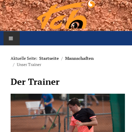
Home
Aktuelle Seite:
Startseite
Mannschaften
Unser Trainer
Aktuelles
Der Trainer
Mannschaften
Der Verein
Platzbelegung
Meldung Arbeitseinsatz