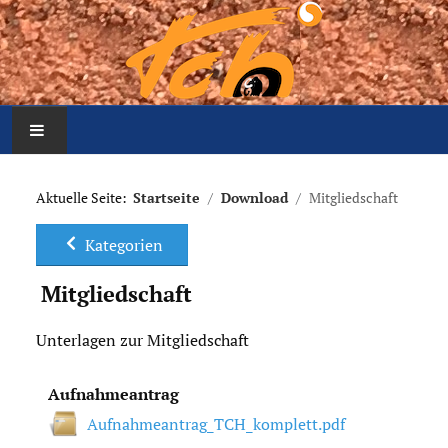
Home
Aktuelle Seite:
Startseite
Download
Mitgliedschaft
Aktuelles
Kategorien
Mannschaften
Mitgliedschaft
Der Verein
Unterlagen zur Mitgliedschaft
Platzbelegung
Aufnahmeantrag
Aufnahmeantrag_TCH_komplett.pdf
Meldung Arbeitseinsatz