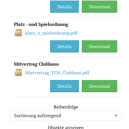
Details
Download
Download
Impressum
Platz - und Spielordnung
platz_u_spielordnung.pdf
Datenschutz
Details
Download
Mitvertrag Clubhaus
Mietvertrag_TCH_Clubhaus.pdf
Details
Download
Reihenfolge
Objekte anzeigen