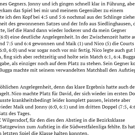
es Gegners. Jonny und ich gingen schnell klar in Führung, abe
 verkam das Spiel bei mir und meinem Gegenüber zu einem
 ich den Kopf bei 4:5 und 5:6 nochmal aus der Schlinge zieh
rheit des gewonnenen Satzes und der Info aus Siedlinghausen, 
te, lief die Hand dann wieder lockerer und da mein Gegner
(6:0) eine deutliche Angelegenheit. In der Zwischenzeit hatte 
und 7:5 und 6:4 gewonnen und Maik (1) und Nico (5) die Courts
0, 6:0) und war sogar noch vor mir fertig. Nico legte auch gut 
 fing sich aber rechtzeitig und holte sein Match 6:1, 6:4. Bugga
gabe, als einziger noch auf dem Platz zu stehen. Sein Gegner k
 Bugga machte mit seinem verwandelten Matchball den Aufstie
röhlichen Angelegenheit, denn das klare Ergebnis hatte auch d
gelt. Nico machte Platz für David, der sich wieder im ersten D
musste krankheitsbedingt leider komplett passen, leistete aber
der Maik und Jonny (6:0, 6:1) und im dritten Doppel (7:5, 4:
atz des Tages.
Wilgersdorf, für den dies den Abstieg in die Bezirksklasse
Satzgewinn zum Aufstieg in die Südwestfalenliga fehlte. Es hat
m letzten Spiel die Klasse halten konnten.