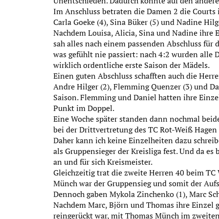
Unentschieden. Dadurch konnte auf den anderen 
Im Anschluss betraten die Damen 2 die Courts in
Carla Goeke (4), Sina Büker (5) und Nadine Hil
Nachdem Louisa, Alicia, Sina und Nadine ihre 
sah alles nach einem passenden Abschluss für d
was gefühlt nie passiert: nach 4:2 wurden alle 
wirklich ordentliche erste Saison der Mädels.
Einen guten Abschluss schafften auch die Herre
Andre Hilger (2), Flemming Quenzer (3) und Da
Saison. Flemming und Daniel hatten ihre Einz
Punkt im Doppel.
Eine Woche später standen dann nochmal beide 
bei der Drittvertretung des TC Rot-Weiß Hagen 
Daher kann ich keine Einzelheiten dazu schrei
als Gruppensieger der Kreisliga fest. Und da es 
an und für sich Kreismeister.
Gleichzeitig trat die zweite Herren 40 beim 
Münch war der Gruppensieg und somit der Aufst
Dennoch gaben Mykola Zinchenko (1), Marc Schu
Nachdem Marc, Björn und Thomas ihre Einzel g
reingerückt war, mit Thomas Münch im zweiten 