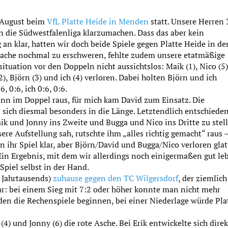
. August beim
VfL Platte Heide in Menden
statt. Unsere Herren 
n die Südwestfalenliga klarzumachen. Dass das aber kein
an klar, hatten wir doch beide Spiele gegen Platte Heide in de
Sache nochmal zu erschweren, fehlte zudem unsere etatmäßige
tuation vor den Doppeln nicht aussichtslos: Maik (1), Nico (5
), Björn (3) und ich (4) verloren. Dabei holten Björn und ich
 0:6, ich 0:6, 0:6.
ann im Doppel raus, für mich kam David zum Einsatz. Die
n sich diesmal besonders in die Länge. Letztendlich entschiede
aik und Jonny ins Zweite und Bugga und Nico ins Dritte zu stell
re Aufstellung sah, rutschte ihm „alles richtig gemacht“ raus –
 ihr Spiel klar, aber Björn/David und Bugga/Nico verloren glat
Ein Ergebnis, mit dem wir allerdings noch einigermaßen gut le
Spiel selbst in der Hand.
 Jahrtausends)
zuhause gegen den TC Wilgersdorf
, der ziemlich
lar: bei einem Sieg mit 7:2 oder höher konnte man nicht mehr
en die Rechenspiele beginnen, bei einer Niederlage würde Pla
 (4) und Jonny (6) die rote Asche. Bei Erik entwickelte sich direk