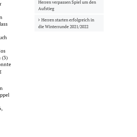
Herren verpassen Spiel um den
r
Aufstieg
en
Herren starten erfolgreich in
dass
die Winterrunde 2021/2022
auch
los
 (3)
onnte
g
en
oppel
6,