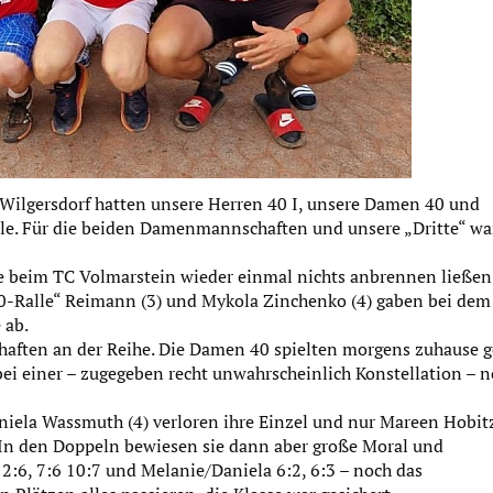
Wilgersdorf hatten unsere Herren 40 I, unsere Damen 40 und
le. Für die beiden Damenmannschaften und unsere „Dritte“ wa
e beim TC Volmarstein wieder einmal nichts anbrennen ließen
„00-Ralle“ Reimann (3) und Mykola Zinchenko (4) gaben bei dem
 ab.
aften an der Reihe. Die Damen 40 spielten morgens zuhause 
 einer – zugegeben recht unwahrscheinlich Konstellation – 
aniela Wassmuth (4) verloren ihre Einzel und nur Mareen Hobitz
 In den Doppeln bewiesen sie dann aber große Moral und
2:6, 7:6 10:7 und Melanie/Daniela 6:2, 6:3 – noch das