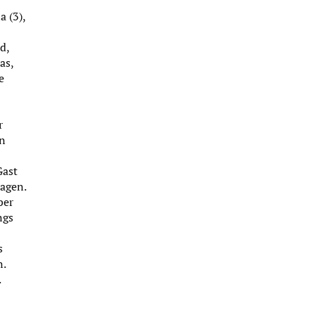
a (3),
d,
as,
e
r
en
Gast
ragen.
ber
ngs
s
n.
.