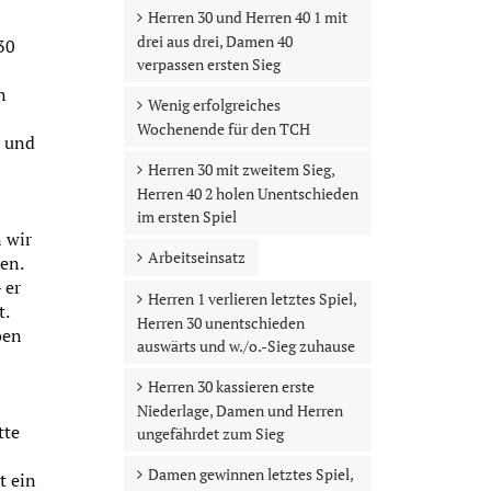
Herren 30 und Herren 40 1 mit
drei aus drei, Damen 40
30
verpassen ersten Sieg
n
Wenig erfolgreiches
Wochenende für den TCH
) und
Herren 30 mit zweitem Sieg,
Herren 40 2 holen Unentschieden
im ersten Spiel
n wir
Arbeitseinsatz
en.
 er
Herren 1 verlieren letztes Spiel,
t.
Herren 30 unentschieden
ben
auswärts und w./o.-Sieg zuhause
Herren 30 kassieren erste
Niederlage, Damen und Herren
tte
ungefährdet zum Sieg
Damen gewinnen letztes Spiel,
t ein