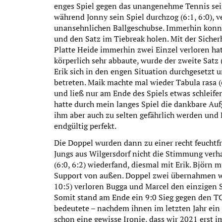
enges Spiel gegen das unangenehme Tennis sein
während Jonny sein Spiel durchzog (6:1, 6:0),
unansehnlichen Ballgeschubse. Immerhin konnte
und den Satz im Tiebreak holen. Mit der Siche
Platte Heide immerhin zwei Einzel verloren hat
körperlich sehr abbaute, wurde der zweite Satz 
Erik sich in den engen Situation durchgesetzt 
betreten. Maik machte mal wieder Tabula rasa (6:
und ließ nur am Ende des Spiels etwas schleifen,
hatte durch mein langes Spiel die dankbare Auf
ihm aber auch zu selten gefährlich werden und
endgültig perfekt.
Die Doppel wurden dann zu einer recht feuchtf
Jungs aus Wilgersdorf nicht die Stimmung verha
(6:0, 6:2) wiederfand, diesmal mit Erik. Björn 
Support von außen. Doppel zwei übernahmen wie
10:5) verloren Bugga und Marcel den einzigen S
Somit stand am Ende ein 9:0 Sieg gegen den TC 
bedeutete – nachdem ihnen im letzten Jahr ein 
schon eine gewisse Ironie, dass wir 2021 erst i