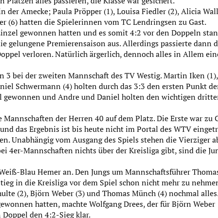
Plätzen alles passieren, die Klasse war gesichert.
 der Amecke; Paula Pröpper (1), Louisa Fiedler (2), Alicia Wall
ger (6) hatten die Spielerinnen vom TC Lendringsen zu Gast.
Einzel gewonnen hatten und es somit 4:2 vor den Doppeln stan
ie gelungene Premierensaison aus. Allerdings passierte dann d
Doppel verloren. Natürlich ärgerlich, dennoch alles in Allem ein
n 3 bei der zweiten Mannschaft des TV Westig. Martin Iken (1),
niel Schwermann (4) holten durch das 3:3 den ersten Punkt de
el gewonnen und Andre und Daniel holten den wichtigen dritt
Mannschaften der Herren 40 auf dem Platz. Die Erste war zu 
und das Ergebnis ist bis heute nicht im Portal des WTV einget
ben. Unabhängig vom Ausgang des Spiels stehen die Vierziger a
bei 4er-Mannschaften nichts über der Kreisliga gibt, sind die Ju
TC Weiß-Blau Hemer an. Den Jungs um Mannschaftsführer Thoma
ieg in die Kreisliga vor dem Spiel schon nicht mehr zu nehme
lte (2), Björn Weber (3) und Thomas Münch (4) nochmal alles
ewonnen hatten, machte Wolfgang Drees, der für Björn Weber
Doppel den 4:2-Sieg klar.