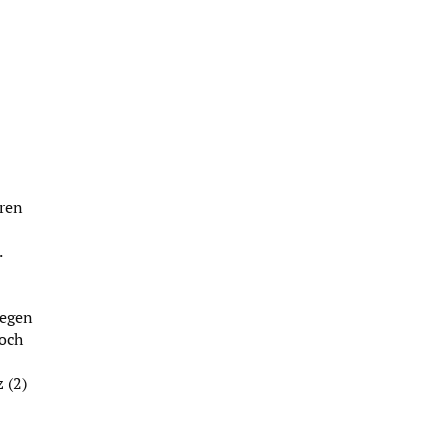
ren
.
gegen
noch
 (2)