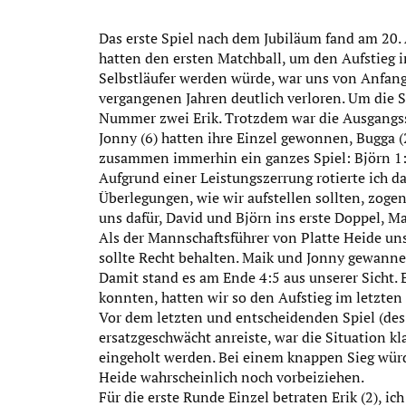
Das erste Spiel nach dem Jubiläum fand am 20
hatten den ersten Matchball, um den Aufstieg i
Selbstläufer werden würde, war uns von Anfang 
vergangenen Jahren deutlich verloren. Um die 
Nummer zwei Erik. Trotzdem war die Ausgangssi
Jonny (6) hatten ihre Einzel gewonnen, Bugga (2
zusammen immerhin ein ganzes Spiel: Björn 1:6,
Aufgrund einer Leistungszerrung rotierte ich d
Überlegungen, wie wir aufstellen sollten, zoge
uns dafür, David und Björn ins erste Doppel, M
Als der Mannschaftsführer von Platte Heide unse
sollte Recht behalten. Maik und Jonny gewannen
Damit stand es am Ende 4:5 aus unserer Sicht. 
konnten, hatten wir so den Aufstieg im letzten 
Vor dem letzten und entscheidenden Spiel (des
ersatzgeschwächt anreiste, war die Situation k
eingeholt werden. Bei einem knappen Sieg würd
Heide wahrscheinlich noch vorbeiziehen.
Für die erste Runde Einzel betraten Erik (2), ich