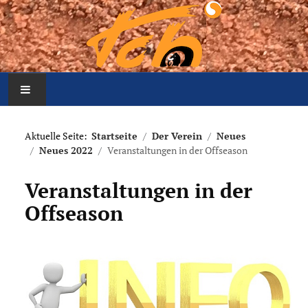
Home
Aktuelle Seite:
Startseite
Der Verein
Neues
Neues 2022
Veranstaltungen in der Offseason
Aktuelles
Veranstaltungen in der
Mannschaften
Offseason
Der Verein
Platzbelegung
Meldung Arbeitseinsatz