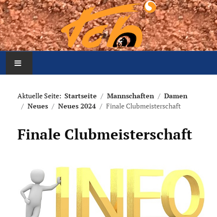
Home
Aktuelle Seite:
Startseite
Mannschaften
Damen
Neues
Neues 2024
Finale Clubmeisterschaft
Aktuelles
Finale Clubmeisterschaft
Mannschaften
Der Verein
Platzbelegung
Meldung Arbeitseinsatz